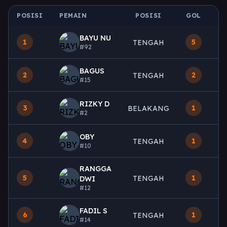
POSISI
PEMAIN
POSISI
GOL
M
BAYU NU
1
5
TENGAH
#92
BAGUS
2
2
TENGAH
#15
RIZKY D
3
1
BELAKANG
#2
OBY
4
1
TENGAH
#10
RANGGA
5
1
TENGAH
DWI
#12
FADIL S
6
1
TENGAH
#14