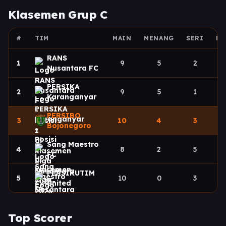
Klasemen Grup C
#
TIM
MAIN
MENANG
SERI
KA
RANS
1
9
5
2
Nusantara FC
PERSIKA
2
9
5
1
Karanganyar
PERSIBO
3
10
4
3
Bojonegoro
Sang Maestro
4
8
2
5
FC
PERSIKUTIM
5
10
0
3
United
Top Scorer