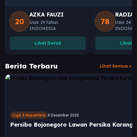
AZKA FAUZI
RADIA
20
78
Usia: 29 tahun
Usia: 34 t
INDONESIA
INDONES
Lihat Detail
Lihat D
Berita Terbaru
Lihat Semua
arrow_forward
Liga 3 Nusantara
8 Desember 2025
Persibo Bojonegoro Lawan Persika Karang