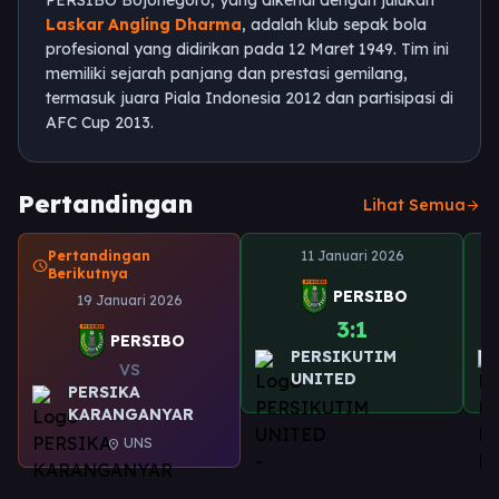
PERSIBO Bojonegoro, yang dikenal dengan julukan
Laskar Angling Dharma
, adalah klub sepak bola
profesional yang didirikan pada 12 Maret 1949. Tim ini
memiliki sejarah panjang dan prestasi gemilang,
termasuk juara Piala Indonesia 2012 dan partisipasi di
AFC Cup 2013.
Pertandingan
Lihat Semua
arrow_forward
Pertandingan
11 Januari 2026
schedule
Berikutnya
PERSIBO
19 Januari 2026
3:1
PERSIBO
PERSIKUTIM
VS
UNITED
PERSIKA
KARANGANYAR
UNS
location_on