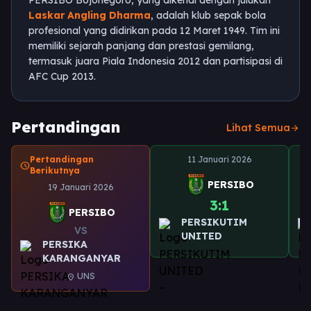
PERSIBO Bojonegoro, yang dikenal dengan julukan
Laskar Angling Dharma
, adalah klub sepak bola
profesional yang didirikan pada 12 Maret 1949. Tim ini
memiliki sejarah panjang dan prestasi gemilang,
termasuk juara Piala Indonesia 2012 dan partisipasi di
AFC Cup 2013.
Pertandingan
Lihat Semua
arrow_forward
Pertandingan
11 Januari 2026
schedule
Berikutnya
PERSIBO
19 Januari 2026
3:1
PERSIBO
PERSIKUTIM
VS
UNITED
PERSIKA
KARANGANYAR
UNS
location_on