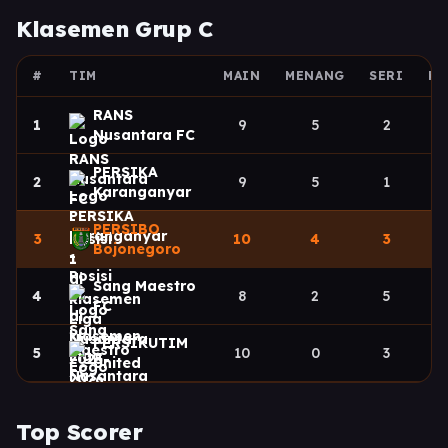
Klasemen Grup C
#
TIM
MAIN
MENANG
SERI
KA
RANS
1
9
5
2
Nusantara FC
PERSIKA
2
9
5
1
Karanganyar
PERSIBO
3
10
4
3
Bojonegoro
Sang Maestro
4
8
2
5
FC
PERSIKUTIM
5
10
0
3
United
Top Scorer