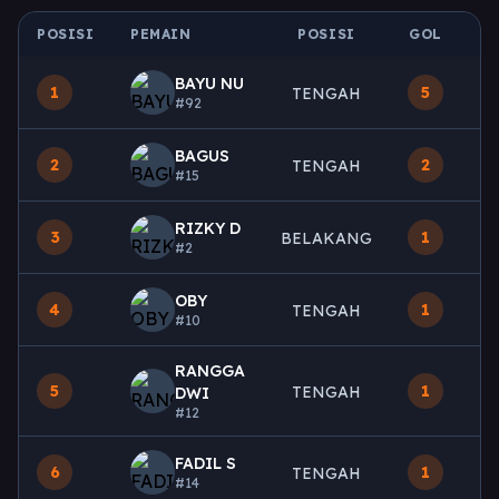
POSISI
PEMAIN
POSISI
GOL
M
BAYU NU
1
5
TENGAH
#92
BAGUS
2
2
TENGAH
#15
RIZKY D
3
1
BELAKANG
#2
OBY
4
1
TENGAH
#10
RANGGA
5
1
TENGAH
DWI
#12
FADIL S
6
1
TENGAH
#14