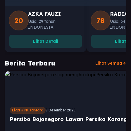
AZKA FAUZI
RADIA
20
78
Usia: 29 tahun
Usia: 34 t
INDONESIA
INDONES
Lihat Detail
Lihat D
Berita Terbaru
Lihat Semua
arrow_forward
Liga 3 Nusantara
8 Desember 2025
Persibo Bojonegoro Lawan Persika Karang