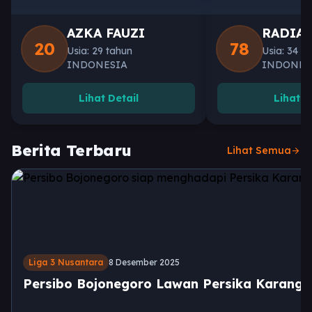
AZKA FAUZI
RADIA
20
78
Usia: 29 tahun
Usia: 34 t
INDONESIA
INDONES
Lihat Detail
Lihat D
Berita Terbaru
Lihat Semua
arrow_forward
Liga 3 Nusantara
8 Desember 2025
Persibo Bojonegoro Lawan Persika Karang