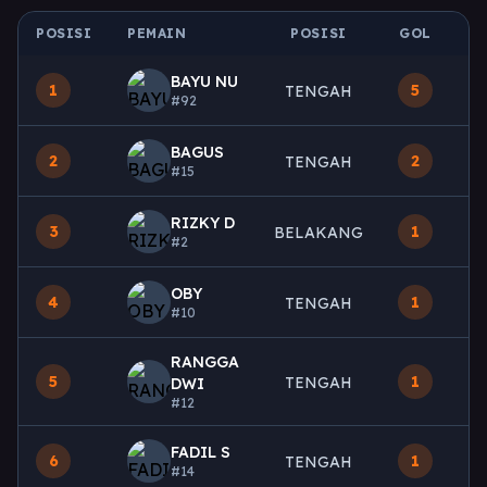
POSISI
PEMAIN
POSISI
GOL
M
BAYU NU
1
5
TENGAH
#92
BAGUS
2
2
TENGAH
#15
RIZKY D
3
1
BELAKANG
#2
OBY
4
1
TENGAH
#10
RANGGA
5
1
TENGAH
DWI
#12
FADIL S
6
1
TENGAH
#14