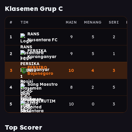
Klasemen Grup C
#
TIM
MAIN
MENANG
SERI
KA
RANS
1
9
5
2
Nusantara FC
PERSIKA
2
9
5
1
Karanganyar
PERSIBO
3
10
4
3
Bojonegoro
Sang Maestro
4
8
2
5
FC
PERSIKUTIM
5
10
0
3
United
Top Scorer