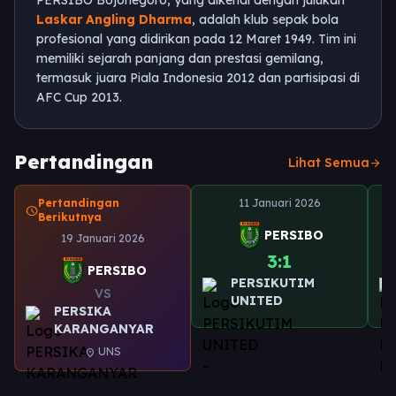
PERSIBO Bojonegoro, yang dikenal dengan julukan
Laskar Angling Dharma
, adalah klub sepak bola
profesional yang didirikan pada 12 Maret 1949. Tim ini
memiliki sejarah panjang dan prestasi gemilang,
termasuk juara Piala Indonesia 2012 dan partisipasi di
AFC Cup 2013.
Pertandingan
Lihat Semua
arrow_forward
Pertandingan
11 Januari 2026
schedule
Berikutnya
PERSIBO
19 Januari 2026
3:1
PERSIBO
PERSIKUTIM
VS
UNITED
PERSIKA
KARANGANYAR
UNS
location_on