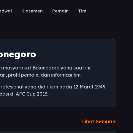
adwal
Klasemen
Pemain
Tim
jonegoro
n masyarakat Bojonegoro yang saat ini
, profil pemain, dan informasi tim.
profesional yang didirikan pada 12 Maret 1949.
pasi di AFC Cup 2013.
Lihat Semua
arrow_forward