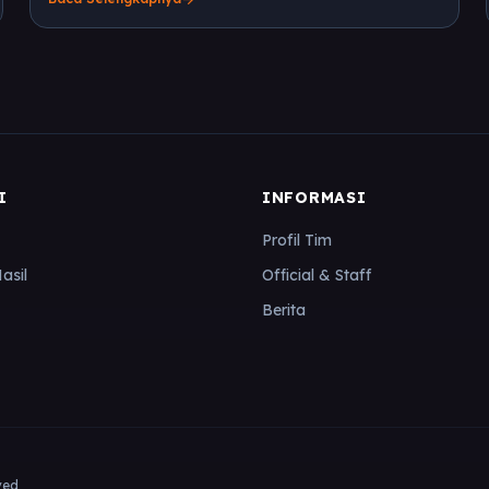
Persikutim United dengan skor akhir 2-1.
I
INFORMASI
Profil Tim
asil
Official & Staff
Berita
ved