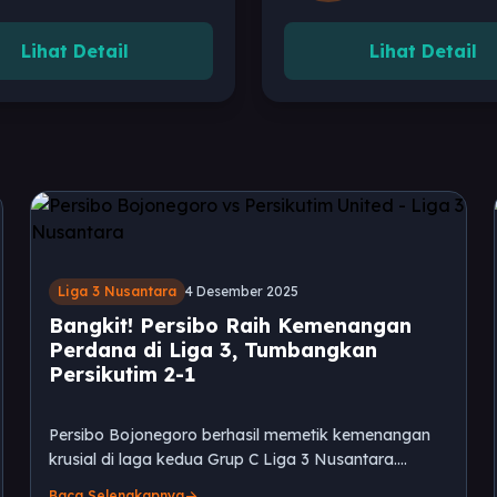
Lihat Detail
Lihat Detail
Liga 3 Nusantara
4 Desember 2025
Bangkit! Persibo Raih Kemenangan
Perdana di Liga 3, Tumbangkan
Persikutim 2-1
Persibo Bojonegoro berhasil memetik kemenangan
krusial di laga kedua Grup C Liga 3 Nusantara.
Laskar Angling Dharma sukses menumbangkan
Baca Selengkapnya
arrow_forward