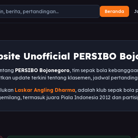
Beranda
J
site Unofficial PERSIBO Bo
entang
PERSIBO Bojonegoro
, tim sepak bola kebanggaa
tkan update terkini tentang klasemen, jadwal pertandingan
ulukan
Laskar Angling Dharma
, adalah klub sepak bola 
 gemilang, termasuk juara Piala Indonesia 2012 dan partisi