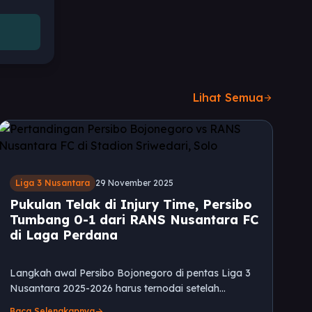
Lihat Semua
arrow_forward
Liga 3 Nusantara
29 November 2025
Pukulan Telak di Injury Time, Persibo
Tumbang 0-1 dari RANS Nusantara FC
di Laga Perdana
Langkah awal Persibo Bojonegoro di pentas Liga 3
Nusantara 2025-2026 harus ternodai setelah
menelan kekalahan pahit 0-1 dari RANS Nusantara
Baca Selengkapnya
arrow_forward