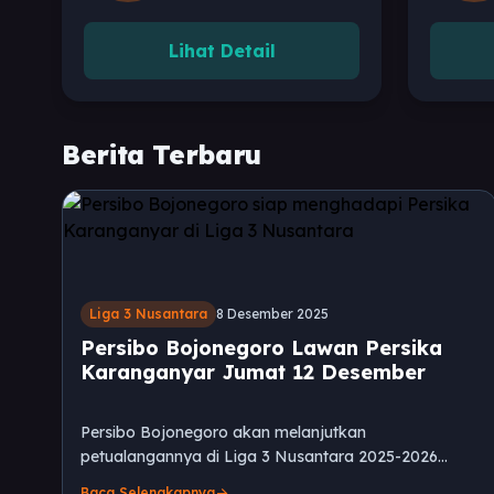
Lihat Detail
Berita Terbaru
Liga 3 Nusantara
8 Desember 2025
Persibo Bojonegoro Lawan Persika
Karanganyar Jumat 12 Desember
Persibo Bojonegoro akan melanjutkan
petualangannya di Liga 3 Nusantara 2025-2026
dengan menghadapi Persika Karanganyar pada
Baca Selengkapnya
arrow_forward