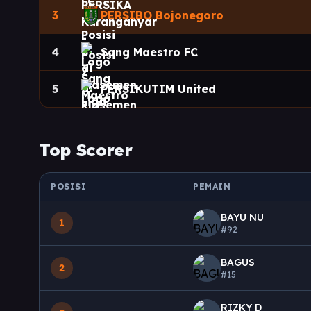
3
PERSIBO Bojonegoro
4
Sang Maestro FC
5
PERSIKUTIM United
Top Scorer
POSISI
PEMAIN
BAYU NU
1
#92
BAGUS
2
#15
RIZKY D