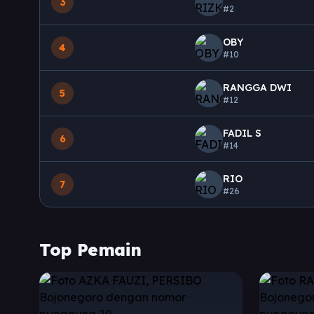
3
#2
OBY
4
#10
RANGGA DWI
5
#12
FADIL S
6
#14
RIO
7
#26
Top Pemain