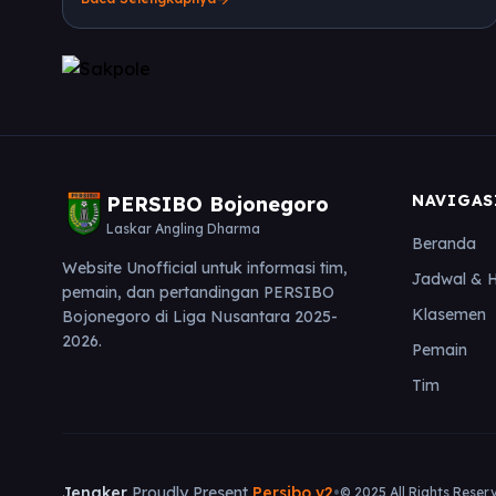
Jumat, 12 Desember 2025 sore. Laskar Angling
Dharma siap melanjutkan tren positif setelah
kemenangan perdana.
NAVIGAS
PERSIBO Bojonegoro
Laskar Angling Dharma
Beranda
Website Unofficial untuk informasi tim,
Jadwal & H
pemain, dan pertandingan PERSIBO
Klasemen
Bojonegoro di Liga Nusantara 2025-
2026.
Pemain
Tim
•
Jengker
Proudly Present
Persibo v2
© 2025 All Rights Reser