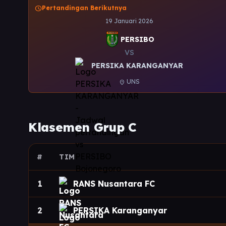
schedule
Pertandingan Berikutnya
19 Januari 2026
PERSIBO
VS
PERSIKA KARANGANYAR
UNS
location_on
Klasemen Grup C
#
TIM
1
RANS Nusantara FC
2
PERSIKA Karanganyar