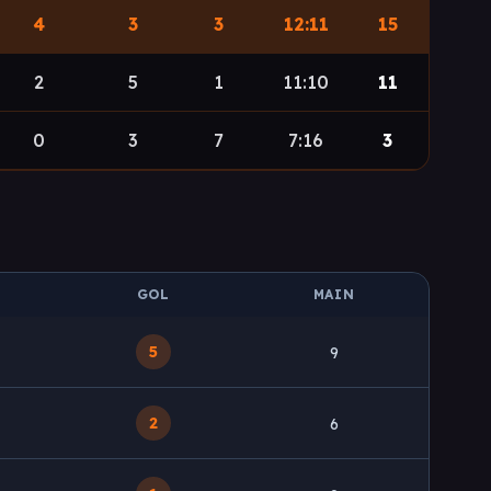
4
3
3
12:11
15
2
5
1
11:10
11
0
3
7
7:16
3
GOL
MAIN
5
9
2
6