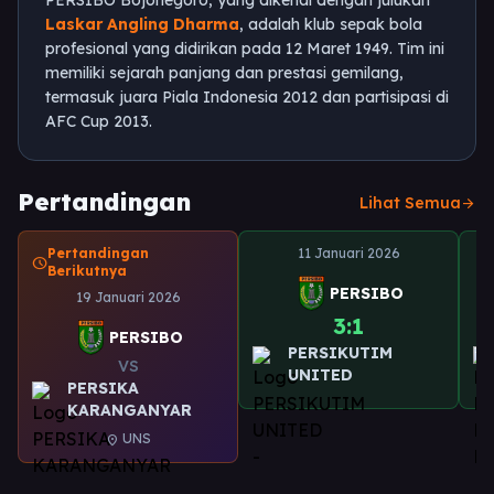
PERSIBO Bojonegoro, yang dikenal dengan julukan
Laskar Angling Dharma
, adalah klub sepak bola
profesional yang didirikan pada 12 Maret 1949. Tim ini
memiliki sejarah panjang dan prestasi gemilang,
termasuk juara Piala Indonesia 2012 dan partisipasi di
AFC Cup 2013.
Pertandingan
Lihat Semua
arrow_forward
Pertandingan
11 Januari 2026
schedule
Berikutnya
PERSIBO
19 Januari 2026
3:1
PERSIBO
PERSIKUTIM
VS
UNITED
PERSIKA
KARANGANYAR
UNS
location_on