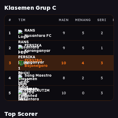
Klasemen Grup C
#
TIM
MAIN
MENANG
SERI
KA
RANS
1
9
5
2
Nusantara FC
PERSIKA
2
9
5
1
Karanganyar
PERSIBO
3
10
4
3
Bojonegoro
Sang Maestro
4
8
2
5
FC
PERSIKUTIM
5
10
0
3
United
Top Scorer