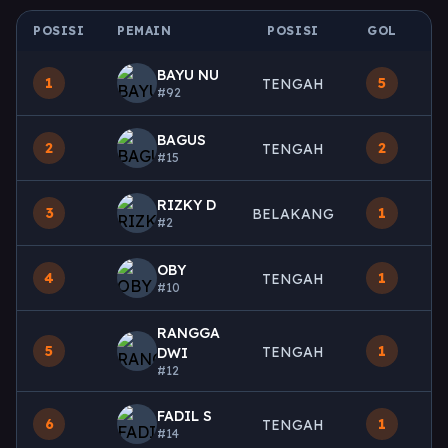
POSISI
PEMAIN
POSISI
GOL
M
BAYU NU
1
5
TENGAH
#92
BAGUS
2
2
TENGAH
#15
RIZKY D
3
1
BELAKANG
#2
OBY
4
1
TENGAH
#10
RANGGA
5
1
TENGAH
DWI
#12
FADIL S
6
1
TENGAH
#14