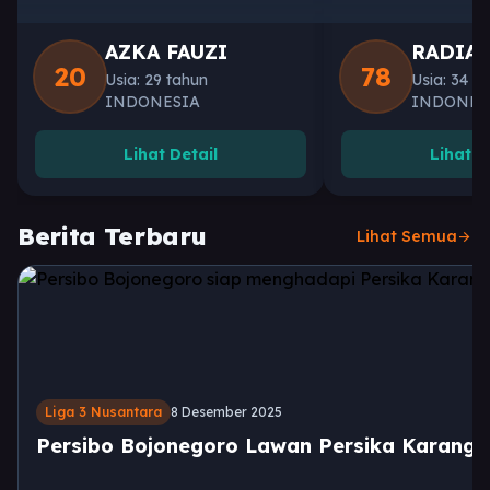
AZKA FAUZI
RADIA
20
78
Usia: 29 tahun
Usia: 34 t
INDONESIA
INDONES
Lihat Detail
Lihat D
Berita Terbaru
Lihat Semua
arrow_forward
Liga 3 Nusantara
8 Desember 2025
Persibo Bojonegoro Lawan Persika Karang